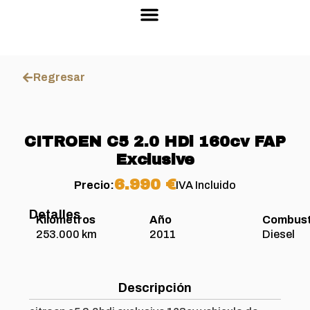
Sobre nosotros
Stock de vehículos
Regresar
CITROEN C5 2.0 HDi 160cv FAP
Exclusive
6.990 €
Precio:
IVA Incluido
Detalles
Kilómetros
Año
Combust
253.000 km
2011
Diesel
Descripción